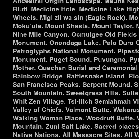
Ancestral Origin Landscape. Mauna Kea
Bluff. Medicine Hole. Medicine Lake Hig
Wheels. Migi zii wa sin (Eagle Rock). Mo
Moku’ula. Mount Shasta. Mount Taylor.
Nine Mile Canyon. Ocmulgee Old Fields 
Monument. Onondaga Lake. Palo Duro 
Petroglyphs National Monument. Pipest
Monument. Puget Sound. Puvungna. Py
Mother. Quechan Burial and Ceremonial
Rainbow Bridge. Rattlesnake Island. Rio
San Francisco Peaks. Serpent Mound. S
South Mountain. Sweetgrass Hills. Sutte
Whit Zen Village. Tsi-litch Semiahmah Vi
Valley of Chiefs. Valmont Butte. Wakaru
Walking Woman Place. Woodruff Butte. W
Mountain. Zuni Salt Lake. Sacred places
Native Nations. All Massacre Sites. All 