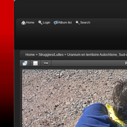
Home
Login
Album list
Search
Home
>
Struggles/Luttes
>
Uranium en territoire Autochtone, Sud
F