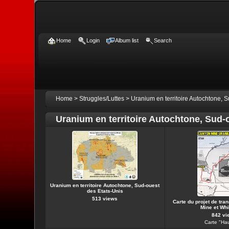
Home
Login
Album list
Search
Home
>
Struggles/Luttes
>
Uranium en territoire Autochtone,
Uranium en territoire Autochtone, Sud
Uranium en territoire Autochtone, Sud-ouest
des Etats-Unis
513 views
Carte du projet de tra
Mine et Wh
842 vi
Carte "Ha