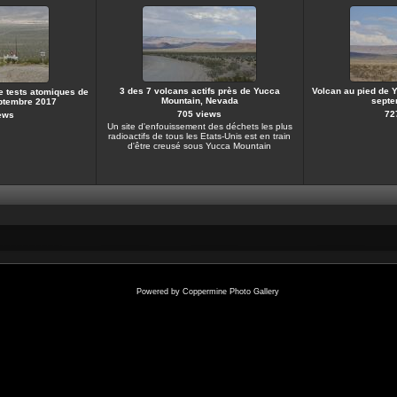
3 des 7 volcans actifs près de Yucca
Volcan au pied de 
e tests atomiques de
Mountain, Nevada
septe
ptembre 2017
705 views
72
ews
Un site d'enfouissement des déchets les plus
radioactifs de tous les Etats-Unis est en train
d'être creusé sous Yucca Mountain
Powered by
Coppermine Photo Gallery