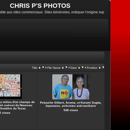
CHRIS P'S PHOTOS
erdite aux sites commerciaux. Sites bénévoles, indiquer l'origine svp
•
•
•
Title
File Name
Date
Position
au milieu d'un champs de
Petuuche Gilbert, Acoma, et Kurumi Sugita,
coin sud-est du Nouveau
Japonaise, activistes anti-nucléaire
 frontière du Texas
548 views
2 views