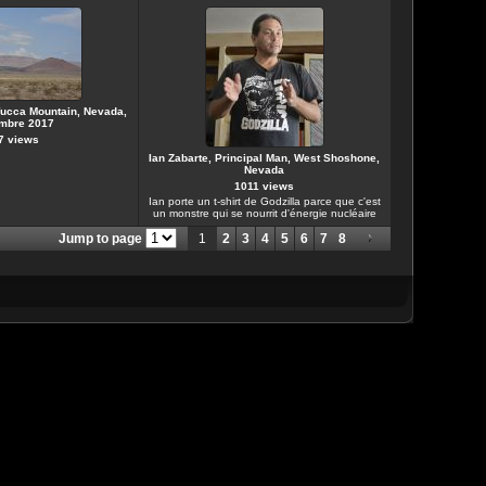
Yucca Mountain, Nevada,
mbre 2017
7 views
Ian Zabarte, Principal Man, West Shoshone,
Nevada
1011 views
Ian porte un t-shirt de Godzilla parce que c'est
un monstre qui se nourrit d'énergie nucléaire
Jump to page
1
2
3
4
5
6
7
8