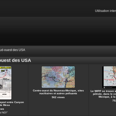
Utilisation int
 Sud-ouest des USA
-ouest des USA
Centre-ouest du Nouveau-Mexique, sites
Le WIPP se trouve 
nucléaires et autres polluants
pétrole, dans le 
Mexique, à la
562 views
75
nsport entre Canyon
ite Mesa
ews
ul NO!"