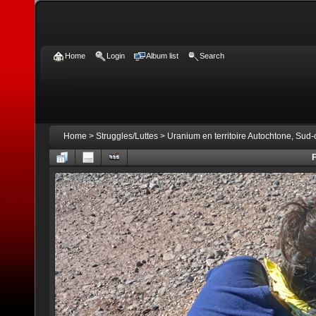
Home
Login
Album list
Search
Home
>
Struggles/Luttes
>
Uranium en territoire Autochtone, Sud
F