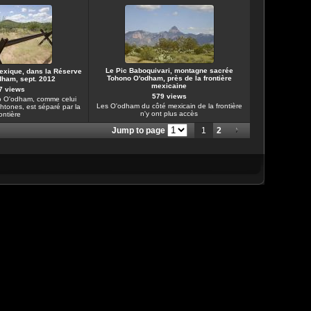
Le Pic Baboquivari, montagne sacrée
Mexique, dans la Réserve
Tohono O'odham, près de la frontière
ham, sept. 2012
mexicaine
7 views
579 views
no O'odham, comme celui
Les O'odham du côté mexicain de la frontière
chtones, est séparé par la
n'y ont plus accès
ontière
Jump to page
1
2