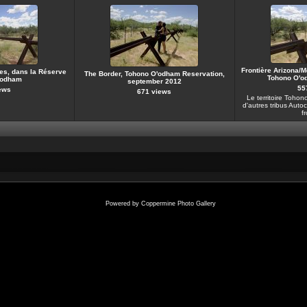
Frontière Arizona/
les, dans la Réserve
The Border, Tohono O'odham Reservation,
Tohono O'od
'odham
september 2012
55
ews
671 views
Le territoire Toho
d'autres tribus Auto
fr
Powered by
Coppermine Photo Gallery