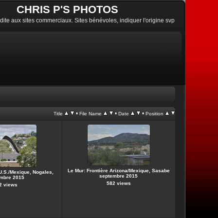
CHRIS P'S PHOTOS
erdite aux sites commerciaux. Sites bénévoles, indiquer l'origine svp
•
•
•
Title
File Name
Date
Position
Le Mur: Frontière Arizona/Mexique, Sasabe
 U.S./Mexique, Nogales,
septembre 2015
mbre 2015
582 views
2 views