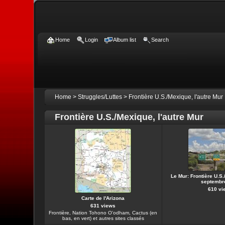
Home
Login
Album list
Search
Home
>
Struggles/Luttes
>
Frontière U.S./Mexique, l'autre Mur
Frontière U.S./Mexique, l'autre Mur
Le Mur: Frontière U.S
septembr
610 vi
Carte de l'Arizona
631 views
Frontière, Nation Tohono O'odham, Cactus (en
bas, en vert) et autres sites classés