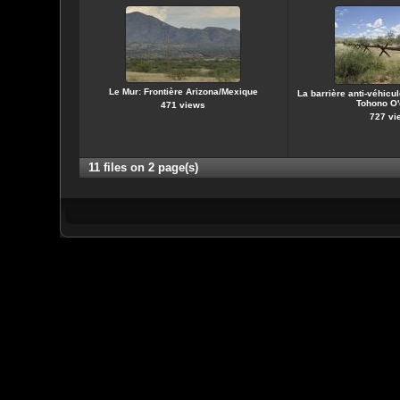
Le Mur: Frontière Arizona/Mexique
La barrière anti-véhicu
Tohono O
471 views
727 vi
11 files on 2 page(s)