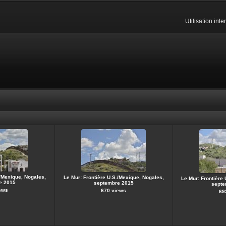
Utilisation int
./Mexique, Nogales,
Le Mur: Frontière U.S./Mexique, Nogales,
Le Mur: Frontière
e 2015
septembre 2015
septe
ews
670 views
69