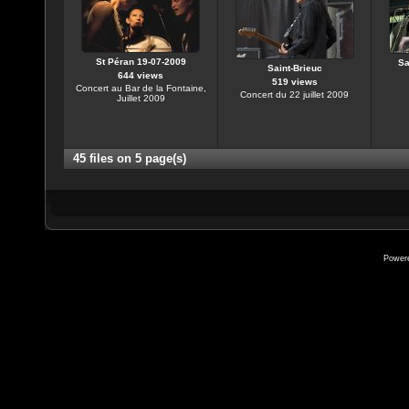
St Péran 19-07-2009
Sa
Saint-Brieuc
644 views
519 views
Concert au Bar de la Fontaine,
Concert du 22 juillet 2009
Juillet 2009
45 files on 5 page(s)
Power