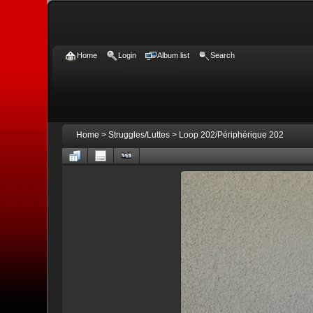
Home
Login
Album list
Search
Home
>
Struggles/Luttes
>
Loop 202/Périphérique 202