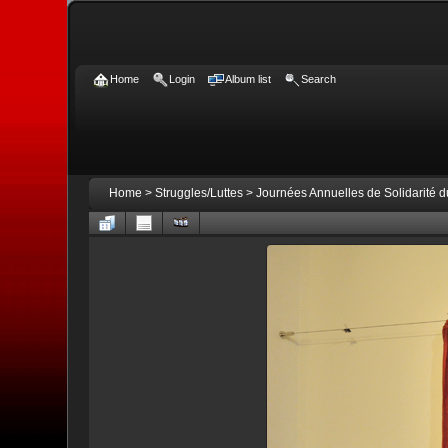
Home
Login
Album list
Search
Home
>
Struggles/Luttes
>
Journées Annuelles de Solidarité 