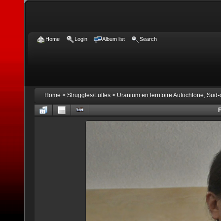
Home
Login
Album list
Search
Home
>
Struggles/Luttes
>
Uranium en territoire Autochtone, Sud
F