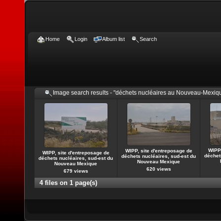
Home
Login
Album list
Search
Image search results - "déchets nucléaires au Nouveau-Mexiq
WIPP,
WIPP, site d'entreposage de
WIPP, site d'entreposage de
déchet
déchets nucléaires, sud-est du
déchets nucléaires, sud-est du
Nouveau Mexique
Nouveau Mexique
620 views
679 views
4 files on 1 page(s)