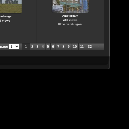
Amsterdam
nehenge
449 views
6 views
Kloveniersburgwal
 page
1
2
3
4
5
6
7
8
9
10
11
-
32