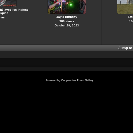
ité avec les Indiens
iques
Jay's Birthday
Sto
ews
380 views
43
October 29, 2023
Jump to
Powered by
Coppermine Photo Gallery