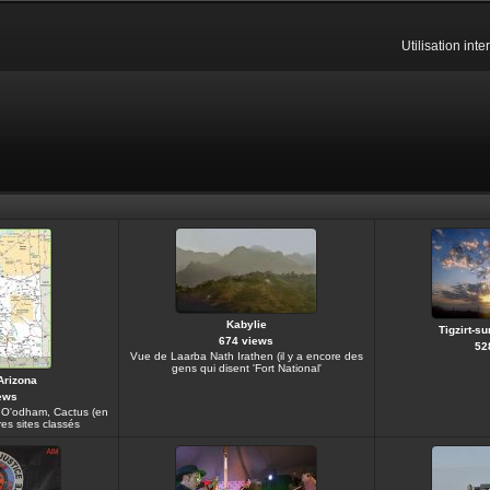
Utilisation int
Kabylie
Tigzirt-su
674 views
52
Vue de Laarba Nath Irathen (il y a encore des
gens qui disent 'Fort National'
'Arizona
ews
o O'odham, Cactus (en
res sites classés