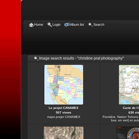
Home
Login
Album list
Search
Image search results - "christine prat photography"
Le projet CANAMEX
Carte de l
507 views
630 vi
maps projet CANAMEX
Frontière, Nation Tohon
bas, en vert) et aut