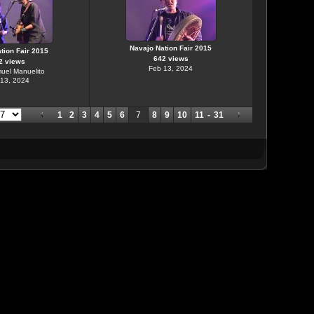
Navajo Nation Fair 2015
tion Fair 2015
642 views
2 views
Feb 13, 2024
uel Manuelito
13, 2024
1
2
3
4
5
6
7
8
9
10
11
-
31