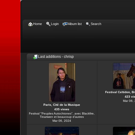
Home
Login
Album list
Search
Last additions - chrisp
Festival Celtidon, B
423 vi
Mar 06,
Paris, Cité de la Musique
435 views
Festival "Peuples Autochtones", avec Blackfire,
Tinariwen et beaucoup d'autres
Mar 06, 2024