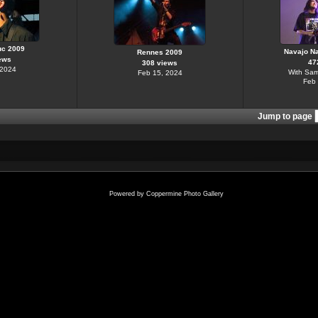
uc 2009
Navajo Na
Rennes 2009
ews
47
308 views
 2024
With Sam
Feb 15, 2024
Feb 
Jump to page
Powered by
Coppermine Photo Gallery