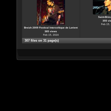
Saint-Brie
355 vi
Feb 15,
Breizh 2009 Festival Interceltique de Lorient
385 views
Feb 15, 2024
307 files on 31 page(s)