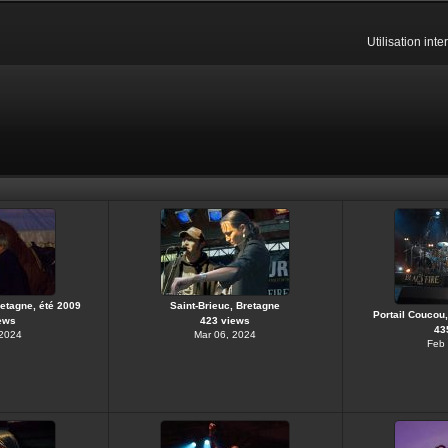
Utilisation int
retagne, été 2009
Saint-Brieuc, Bretagne
Portail Coucou
ews
423 views
43
 2024
Mar 06, 2024
Feb 