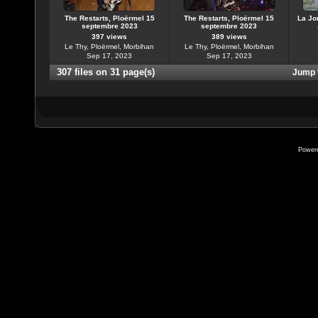
The Restarts, Ploërmel 15
The Restarts, Ploërmel 15
La Jon
septembre 2023
septembre 2023
397 views
389 views
Le Thy, Ploërmel, Morbihan
Le Thy, Ploërmel, Morbihan
Sep 17, 2023
Sep 17, 2023
307 files on 31 page(s)
Jump 
Power