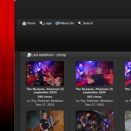
Home
Login
Album list
Search
Last additions - chrisp
The Restarts, Ploërmel 15
The Restarts, Ploërmel 15
The 
septembre 2023
septembre 2023
395 views
342 views
Le Thy, Ploërmel, Morbihan
Le Thy, Ploërmel, Morbihan
Le T
Sep 17, 2023
Sep 17, 2023