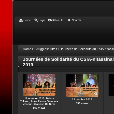
Home
Login
Album list
Search
Home
>
Struggles/Luttes
>
Journées de Solidarité du CSIA-nitass
Journées de Solidarité du CSIA-nitassina
2019-
12 octobre 2019, Daiara
12 octobre 2019
Tukano, Anne Pastor, Vanessa
536 views
Joseph, Clarisse Da Silva
559 views