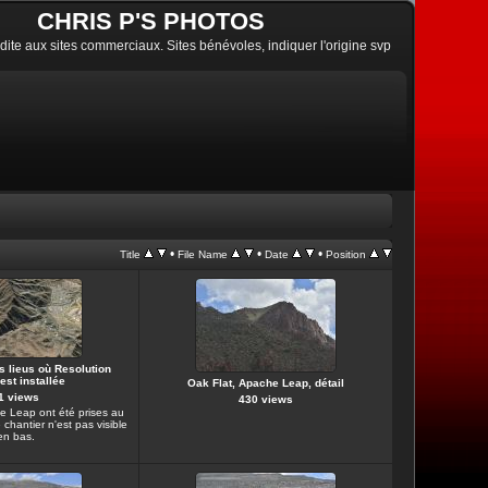
CHRIS P'S PHOTOS
erdite aux sites commerciaux. Sites bénévoles, indiquer l'origine svp
•
•
•
Title
File Name
Date
Position
s lieus où Resolution
est installée
Oak Flat, Apache Leap, détail
1 views
430 views
e Leap ont été prises au
 chantier n'est pas visible
en bas.