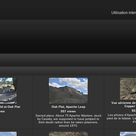
Utilisation int
Vue aérienne de
Copper 
d at Oak Flat
Oak Flat, Apache Leap
55
ews
557 views
Les photos d'Apach
Sacred place. About 75 Apache Warriors, stuck
pied de la falaise. Le
by Cavalry, are supposed to have jumped to
d'
their death rather than be taken prisoners,
around 1870.