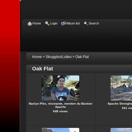
Home
Login
Album list
Search
Home
>
Struggles/Luttes
>
Oak Flat
Oak Flat
Naelyn Pike, résistante, membre du Bastion
Apache Stronghol
Apache
541 vi
648 views