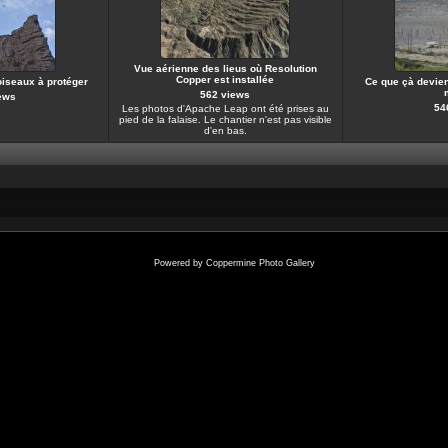
Vue aérienne des lieus où Resolution
Copper est installée
oiseaux à protéger
Ce que çà devient
562 views
ews
54
Les photos d'Apache Leap ont été prises au
pied de la falaise. Le chantier n'est pas visible
d'en bas.
Powered by
Coppermine Photo Gallery