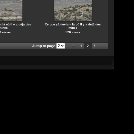
 là où il y a déjà des
Ce que çà devient là où il y a déjà des
mines
mines
6 views
526 views
Jump to page
1
2
3