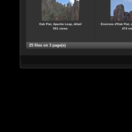
Oak Flat, Apache Leap, détail
Environs d'Oak Flat, 
501 views
474 vi
25 files on 3 page(s)