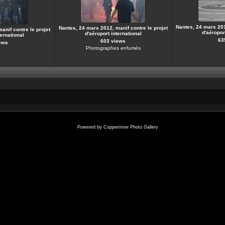
Nantes, 24 mars 201
Nantes, 24 mars 2012, manif contre le projet
anif contre le projet
d'aéropor
d'aéroport international
ternational
63
603 views
ews
Photographes enfumés
Powered by
Coppermine Photo Gallery