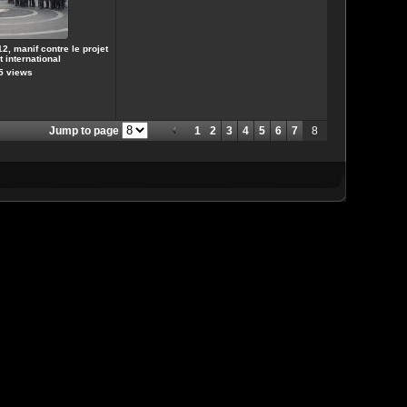
2, manif contre le projet
t international
5 views
Jump to page
1
2
3
4
5
6
7
8