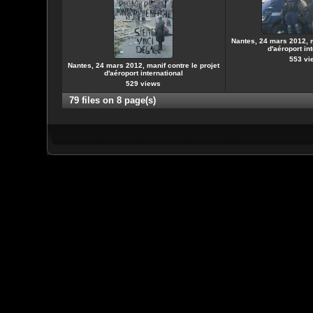
Nantes, 24 mars 2012, m
d'aéroport in
553 vi
Nantes, 24 mars 2012, manif contre le projet
d'aéroport international
529 views
79 files on 8 page(s)