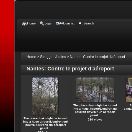
Home
Login
Album list
Search
Home
>
Struggles/Luttes
>
Nantes: Contre le projet d'aéroport
Nantes: Contre le projet d'aéroport
The place that might be turned
S
into a huge airport/L'endroit qui
camar
pourrait devenir un aéroport
géant...
The place that might be turned
520 views
into a huge airport/L'endroit qui
pourrait devenir un aéroport
géant...