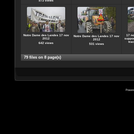
573 views
Notre Dame des Landes 17 nov
17 no
Notre Dame des Landes 17 nov
2012
suppor
2012
trac
642 views
531 views
79 files on 8 page(s)
Power