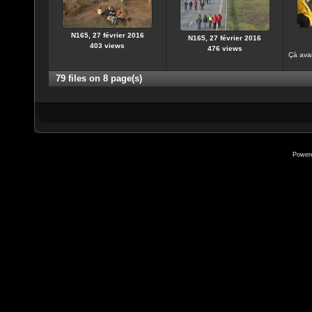
N165, 27 février 2016
N165, 27 février 2016
403 views
476 views
Çà ava
79 files on 8 page(s)
Power