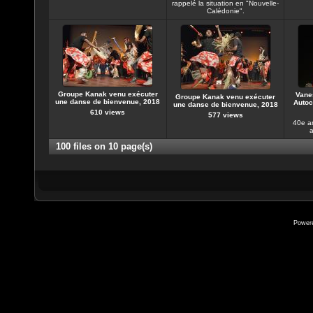
rappelé la situation en "Nouvelle-
Calédonie".
Groupe Kanak venu exécuter
Vane
Groupe Kanak venu exécuter
une danse de bienvenue, 2018
Autoc
une danse de bienvenue, 2018
610 views
577 views
40e a
a
100 files on 10 page(s)
Power