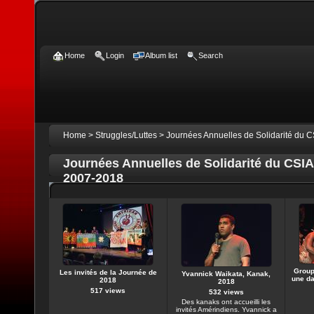
Home
Login
Album list
Search
Home
>
Struggles/Luttes
>
Journées Annuelles de Solidarité du 
Journées Annuelles de Solidarité du CSIA
2007-2018
Group
Les invités de la Journée de
Yvannick Waikata, Kanak,
une da
2018
2018
517 views
532 views
Des kanaks ont accueilli les
invités Amérindiens. Yvannick a