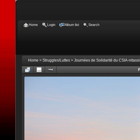
Home
Login
Album list
Search
Home
>
Struggles/Luttes
>
Journées de Solidarité du CSIA-nitass
F