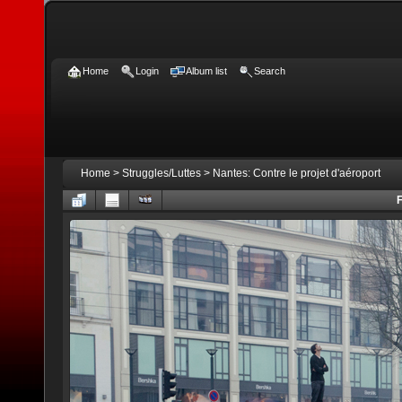
Home
Login
Album list
Search
Home
>
Struggles/Luttes
>
Nantes: Contre le projet d'aéroport
F