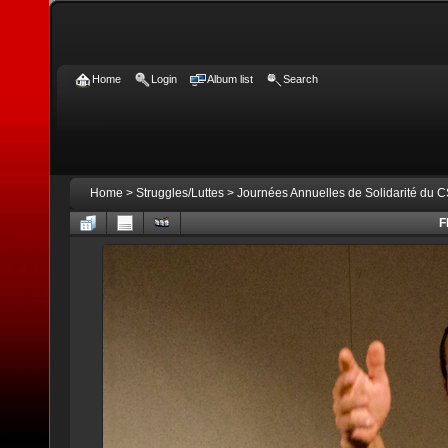
Home
Login
Album list
Search
Home
>
Struggles/Luttes
>
Journées Annuelles de Solidarité du 
F