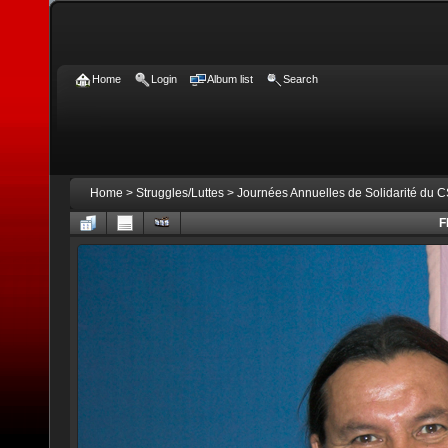
Home
Login
Album list
Search
Home
>
Struggles/Luttes
>
Journées Annuelles de Solidarité du 
F