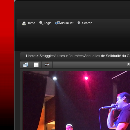
Home
Login
Album list
Search
Home
>
Struggles/Luttes
>
Journées Annuelles de Solidarité du 
F